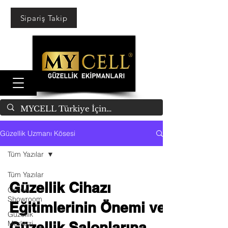
Sipariş Takip
Güzellik Uzmanı Kösesi
Tüm Yazılar
Tüm Yazılar
Güzellik Cihazı
Online
Showroom
Eğitimlerinin Önemi ve
Güzellik
Merkezi
Güzellik Salonlarına