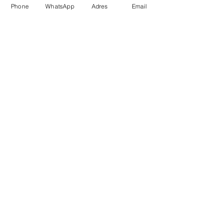
Phone
WhatsApp
Adres
Email
MYCELL 36 Milyon
Pixel Cilt Analiz Cihazı
Fırsatlar ve Özel
Teklifler İçin Abone
Olun
Şimdi Gönder