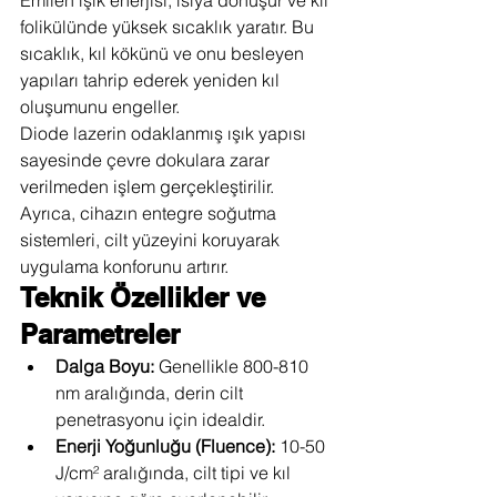
Emilen ışık enerjisi, ısıya dönüşür ve kıl 
folikülünde yüksek sıcaklık yaratır. Bu 
sıcaklık, kıl kökünü ve onu besleyen 
yapıları tahrip ederek yeniden kıl 
oluşumunu engeller.
Diode lazerin odaklanmış ışık yapısı 
sayesinde çevre dokulara zarar 
verilmeden işlem gerçekleştirilir. 
Ayrıca, cihazın entegre soğutma 
sistemleri, cilt yüzeyini koruyarak 
uygulama konforunu artırır.
Teknik Özellikler ve 
Parametreler
Dalga Boyu:
 Genellikle 800-810 
nm aralığında, derin cilt 
penetrasyonu için idealdir.
Enerji Yoğunluğu (Fluence):
 10-50 
J/cm² aralığında, cilt tipi ve kıl 