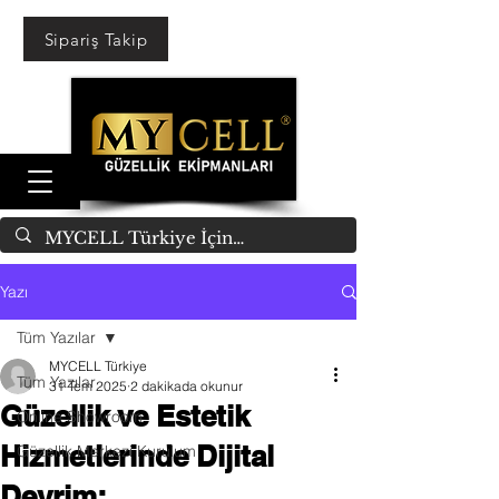
Sipariş Takip
Yazı
Tüm Yazılar
MYCELL Türkiye
Tüm Yazılar
31 Tem 2025
2 dakikada okunur
Güzellik ve Estetik
Online Showroom
Hizmetlerinde Dijital
Güzellik Merkezi Kurulum
Devrim: