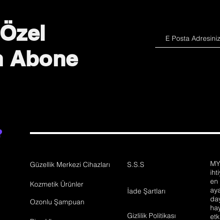
 Özel
in Abone
?
MY
Güzellik Merkezi Cihazları
S.S.S
iht
en 
Kozmetik Ürünler
aya
İade Şartları
day
Ozonlu Şampuan
hay
Gizlilik Politikası
etk