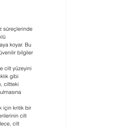
z süreçlerinde 
lü 
taya koyar. Bu 
enilir bilgiler 
 cilt yüzeyini 
lık gibi 
 ciltteki 
rulmasına 
çin kritik bir 
lerinin cilt 
ece, cilt 