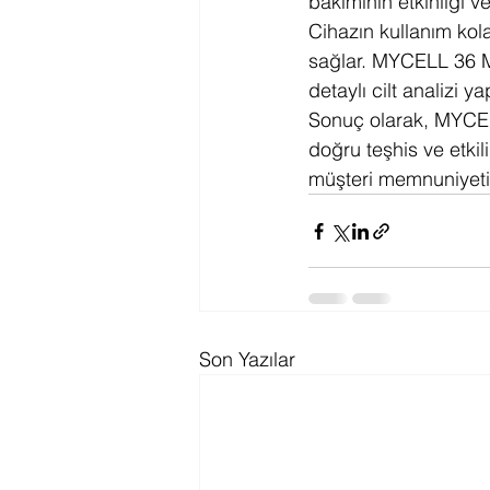
bakımının etkinliği v
Cihazın kullanım kola
sağlar. MYCELL 36 M
detaylı cilt analizi y
Sonuç olarak, MYCELL
doğru teşhis ve etkil
müşteri memnuniyetini
Son Yazılar