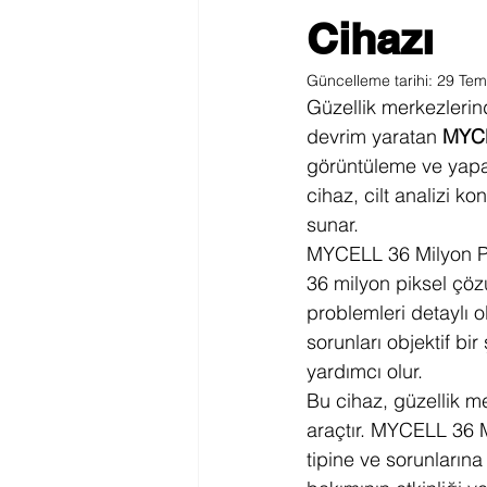
Cihazı
Güncelleme tarihi:
29 Tem
Güzellik merkezlerind
devrim yaratan 
MYCEL
görüntüleme ve yapay 
cihaz, cilt analizi k
sunar.
MYCELL 36 Milyon Pix
36 milyon piksel çözü
problemleri detaylı ol
sorunları objektif bi
yardımcı olur.
Bu cihaz, güzellik me
araçtır. MYCELL 36 Mi
tipine ve sorunlarına