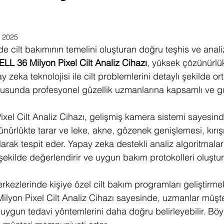
 2025
e cilt bakımının temelini oluşturan doğru teşhis ve anali
L 36 Milyon Pixel Cilt Analiz Cihazı
, yüksek çözünürlük
zeka teknolojisi ile cilt problemlerini detaylı şekilde or
onusunda profesyonel güzellik uzmanlarına kapsamlı ve güv
el Cilt Analiz Cihazı, gelişmiş kamera sistemi sayesinde
nürlükte tarar ve leke, akne, gözenek genişlemesi, kırışık
arak tespit eder. Yapay zeka destekli analiz algoritmaları,
r şekilde değerlendirir ve uygun bakım protokolleri oluştu
rkezlerinde kişiye özel cilt bakım programları geliştirmek i
lyon Pixel Cilt Analiz Cihazı sayesinde, uzmanlar müşteri
 uygun tedavi yöntemlerini daha doğru belirleyebilir. Böyl