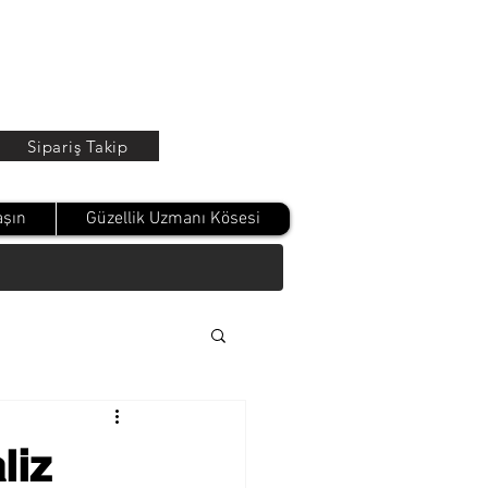
Oturum Aç
Sipariş Takip
aşın
Güzellik Uzmanı Kösesi
liz