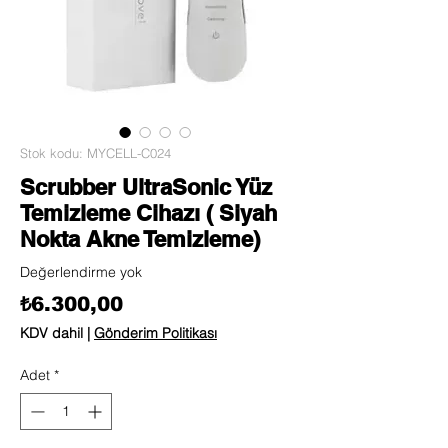
Stok kodu: MYCELL-C024
Scrubber UltraSonic Yüz
Temizleme Cihazı ( Siyah
Nokta Akne Temizleme)
Değerlendirme yok
Fiyat
₺6.300,00
KDV dahil
|
Gönderim Politikası
Adet
*