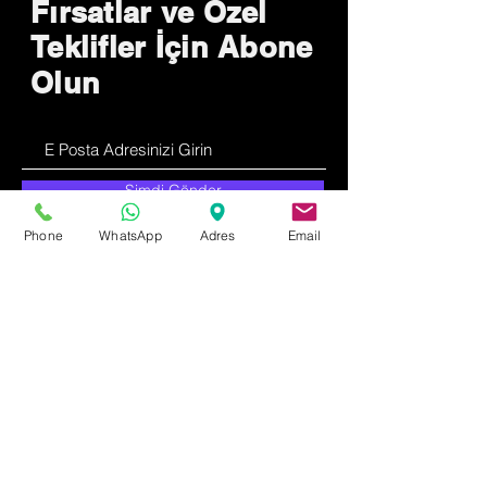
Fırsatlar ve Özel
Teklifler İçin Abone
Olun
Şimdi Gönder
Phone
WhatsApp
Adres
Email
Nasıl Yardımcı
Olabiliriz ?
Müşteri Hizmetleri
0537 657 2653