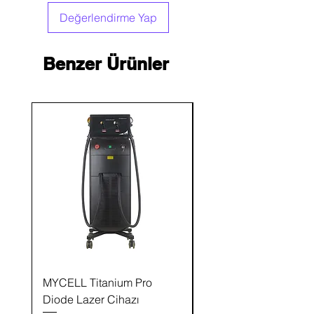
Değerlendirme Yap
Benzer Ürünler
MYCELL Titanium Pro
MYCELL Saç ve Saç D
Diode Lazer Cihazı
Analiz ve Bakım Ciha