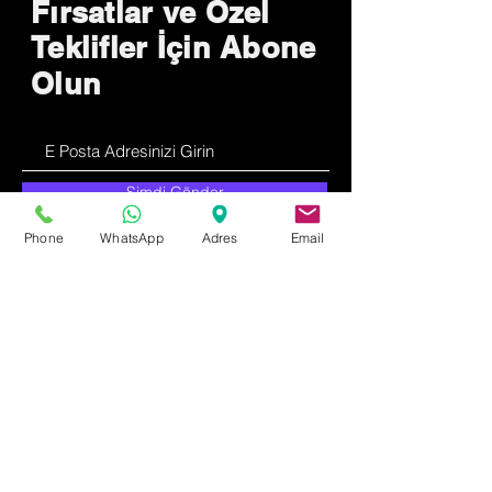
Fırsatlar ve Özel
Teklifler İçin Abone
Olun
Şimdi Gönder
Phone
WhatsApp
Adres
Email
Nasıl Yardımcı
Olabiliriz ?
Müşteri Hizmetleri
0537 657 2653