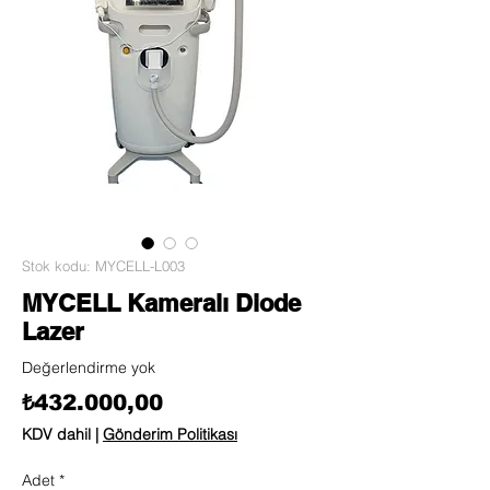
Stok kodu: MYCELL-L003
MYCELL Kameralı Diode
Lazer
Değerlendirme yok
Fiyat
₺432.000,00
KDV dahil
|
Gönderim Politikası
Adet
*