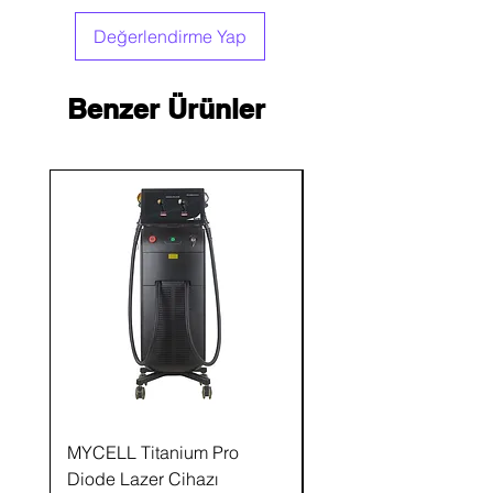
Ebatlar: 40x45x105 cm Ağırlık: 42 kg
Değerlendirme Yap
Benzer Ürünler
MYCELL Titanium Pro
MYCELL Saç ve Saç D
Diode Lazer Cihazı
Analiz ve Bakım Ciha