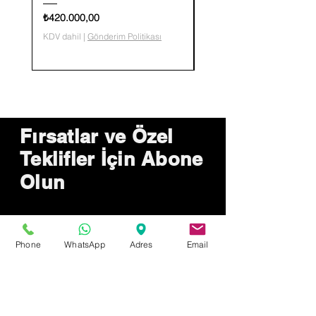
Fiyat
Fiyat
₺420.000,00
₺36.400,00
KDV dahil
|
Gönderim Politikası
KDV dahil
Fırsatlar ve Özel
Teklifler İçin Abone
Olun
Phone
WhatsApp
Adres
Email
Şimdi Gönder