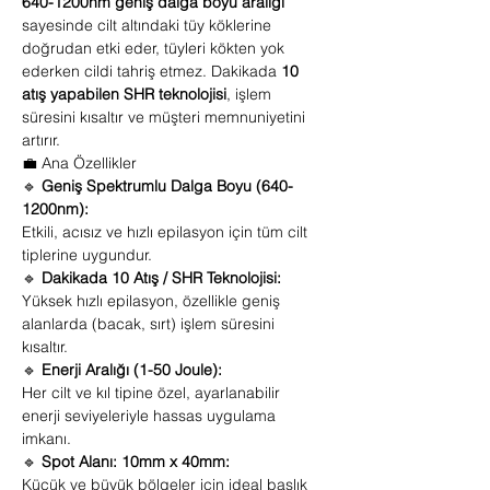
640-1200nm geniş dalga boyu aralığı
sayesinde cilt altındaki tüy köklerine
doğrudan etki eder, tüyleri kökten yok
ederken cildi tahriş etmez. Dakikada
10
atış yapabilen SHR teknolojisi
, işlem
süresini kısaltır ve müşteri memnuniyetini
artırır.
💼 Ana Özellikler
🔹
Geniş Spektrumlu Dalga Boyu (640-
1200nm):
Etkili, acısız ve hızlı epilasyon için tüm cilt
tiplerine uygundur.
🔹
Dakikada 10 Atış / SHR Teknolojisi:
Yüksek hızlı epilasyon, özellikle geniş
alanlarda (bacak, sırt) işlem süresini
kısaltır.
🔹
Enerji Aralığı (1-50 Joule):
Her cilt ve kıl tipine özel, ayarlanabilir
enerji seviyeleriyle hassas uygulama
imkanı.
🔹
Spot Alanı: 10mm x 40mm:
Küçük ve büyük bölgeler için ideal başlık