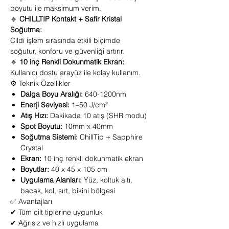
boyutu ile maksimum verim.
🔹
CHILLTIP Kontakt + Safir Kristal
Soğutma:
Cildi işlem sırasında etkili biçimde
soğutur, konforu ve güvenliği artırır.
🔹
10 inç Renkli Dokunmatik Ekran:
Kullanıcı dostu arayüz ile kolay kullanım.
⚙️ Teknik Özellikler
Dalga Boyu Aralığı:
640-1200nm
Enerji Seviyesi:
1–50 J/cm²
Atış Hızı:
Dakikada 10 atış (SHR modu)
Spot Boyutu:
10mm x 40mm
Soğutma Sistemi:
ChillTip + Sapphire
Crystal
Ekran:
10 inç renkli dokunmatik ekran
Boyutlar:
40 x 45 x 105 cm
Uygulama Alanları:
Yüz, koltuk altı,
bacak, kol, sırt, bikini bölgesi
✅ Avantajları
✔ Tüm cilt tiplerine uygunluk
✔ Ağrısız ve hızlı uygulama