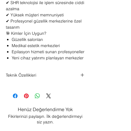
✔ SHR teknolojisi ile işlem süresinde ciddi
azalma
✔ Yüksek müşteri memnuniyeti
✔ Profesyonel güzellik merkezlerine özel
tasarım
🎯 Kimler İçin Uygun?
Güzellik salonları
Medikal estetik merkezleri
Epilasyon hizmeti sunan profesyoneller
Yeni cihaz yatırımı planlayan merkezler
Teknik Özellikleri
Dalga Boyu: 640-1200nm
IPL Enerji: 1-50 Joule
Başlık: 1 * IPL/SHR-HR
Spot Boyutu: 10×40 nm
SHR (Sn.Atış Ad.): 1-10 HZ
Henüz Değerlendirme Yok
Ekran: 10* İnch Renkli Dokunmatik Ekran.
Fikirlerinizi paylaşın. İlk değerlendirmeyi
Soğutma Sistemi: CHILLTIP
siz yazın.
KONTAKT,SAPHIRE CRISTAL
Uygulama Mod: HR/SHR/OPT.