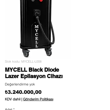
Stok kodu: MYCELL-L008
MYCELL Black Diode
Lazer Epilasyon Cihazı
Değerlendirme yok
Fiyat
₺3.240.000,00
KDV dahil
|
Gönderim Politikası
Adet
*