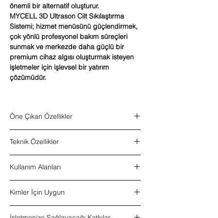
önemli bir alternatif oluşturur.
MYCELL 3D Ultrason Cilt Sıkılaştırma
Sistemi; hizmet menüsünü güçlendirmek,
çok yönlü profesyonel bakım süreçleri
sunmak ve merkezde daha güçlü bir
premium cihaz algısı oluşturmak isteyen
işletmeler için işlevsel bir yatırım
çözümüdür.
Öne Çıkan Özellikler
5 farklı kartuş yapısı
Teknik Özellikler
Göz çevresi, yüz, boyun, karın ve bacak
bölgelerine uygun kullanım
Ürün tipi:
3D ultrason cilt sıkılaştırma
Yüksek çözünürlüklü 15 inç dokunmatik
Kullanım Alanları
sistemi
ekran
Kullanım tipi:
Profesyonel kullanım
Çoklu dil seçeneği
Göz çevresi odaklı profesyonel bakım
Teknoloji:
Yüksek yoğunluklu odaklanmış
Hedef odaklı profesyonel kullanım
Kimler İçin Uygun
süreçleri
ultrason
(HIFU teknolojisi)
yaklaşımı
Yüz bakım uygulamaları
Başlık:
5 farklı başlık boyutu
Non-invaziv uygulama yapısı
Güzellik merkezleri
Boyun bölgesine yönelik profesyonel
Ekran:
15 inç Ultra HD dokunmatik ekran
İşletmenize Sağlayacağı Katkılar
Güzellik merkezleri ve klinikler için uygun