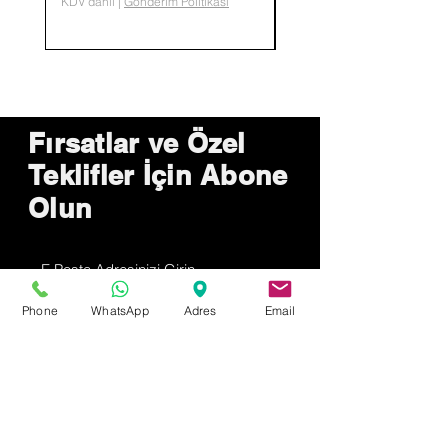
KDV dahil
|
Gönderim Politikası
KDV dahil
Fırsatlar ve Özel
Teklifler İçin Abone
Olun
Şimdi Gönder
Phone
WhatsApp
Adres
Email