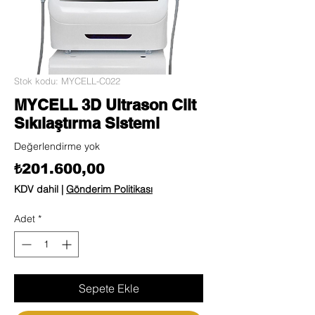
Stok kodu: MYCELL-C022
MYCELL 3D Ultrason Cilt
Sıkılaştırma Sistemi
Değerlendirme yok
Fiyat
₺201.600,00
KDV dahil
|
Gönderim Politikası
Adet
*
Sepete Ekle