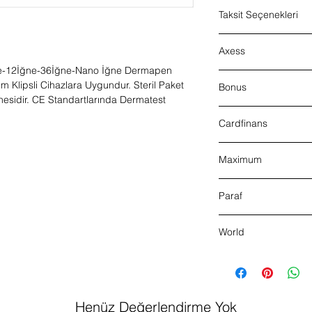
Taksit Seçenekleri
Bilgilendirme ; Aşağıd
Axess
Rakamlardır Ödeme Sayf
Girdiğinizde Değişkenl
ne-12İğne-36İğne-Nano İğne Dermapen
Peşin
m Klipsli Cihazlara Uygundur. Steril Paket
Bonus
nesidir. CE Standartlarında Dermatest
2 Taksit
Peşin
Cardfinans
2 Taksit
3 Taksit
Peşin
Maximum
2 Taksit
3 Taksit
Peşin
4 Taksit
Paraf
2 Taksit
3 Taksit
Peşin
4 Taksit
World
6 Taksit
2 Taksit
3 Taksit
Peşin
4 Taksit
6 Taksit
9 Taksit
2 Taksit
3 Taksit
4 Taksit
Henüz Değerlendirme Yok
6 Taksit