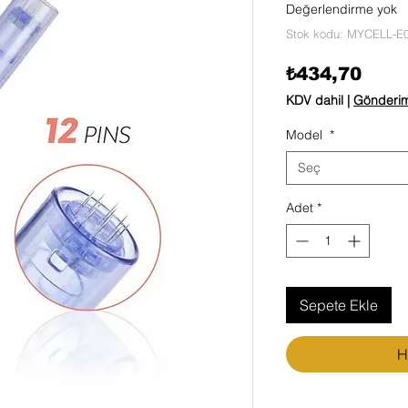
Değerlendirme yok
Stok kodu: MYCELL-E
Fiya
₺434,70
KDV dahil
|
Gönderim 
Model
*
Seç
Adet
*
Sepete Ekle
H