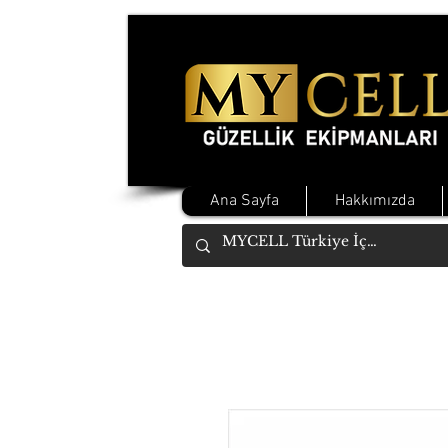
Ana Sayfa
Hakkımızda