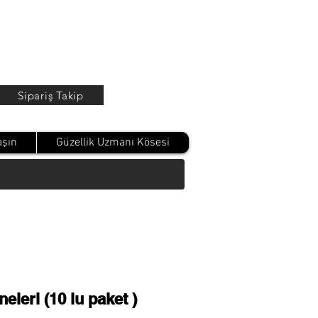
Oturum Aç
Sipariş Takip
aşın
Güzellik Uzmanı Kösesi
leri (10 lu paket )