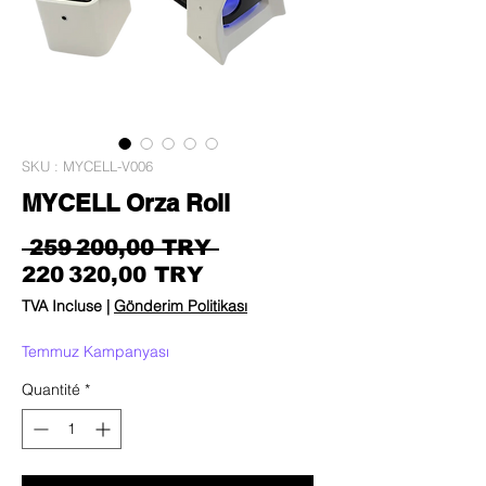
SKU : MYCELL-V006
MYCELL Orza Roll
Prix original
 259 200,00 TRY 
Prix promotionnel
220 320,00 TRY
TVA Incluse
|
Gönderim Politikası
Temmuz Kampanyası
Quantité
*