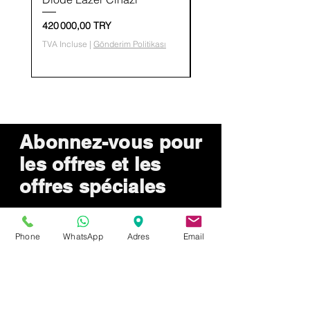
Prix
Prix
420 000,00 TRY
36 400,00 TRY
TVA Incluse
|
Gönderim Politikası
TVA Incluse
Abonnez-vous pour
les offres et les
offres spéciales
Phone
WhatsApp
Adres
Email
Envoyer maintenant