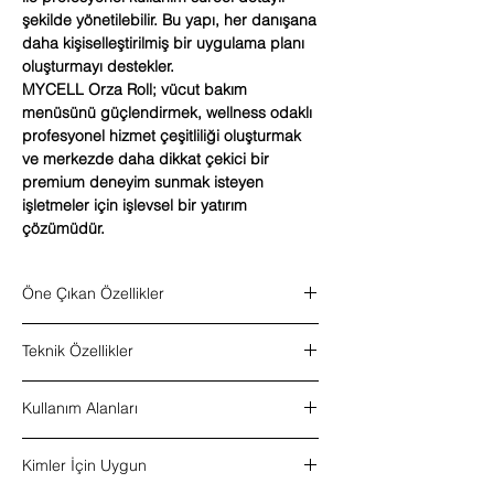
şekilde yönetilebilir. Bu yapı, her danışana
daha kişiselleştirilmiş bir uygulama planı
oluşturmayı destekler.
MYCELL Orza Roll; vücut bakım
menüsünü güçlendirmek, wellness odaklı
profesyonel hizmet çeşitliliği oluşturmak
ve merkezde daha dikkat çekici bir
premium deneyim sunmak isteyen
işletmeler için işlevsel bir yatırım
çözümüdür.
Öne Çıkan Özellikler
Çift yönlü roll shape tambur sistemi
Teknik Özellikler
Infrared ısı destekli kullanım
15 farklı masaj modu
Ürün tipi:
Roll shape masaj ve wellness
Kademeli motor devir ayarı
Kullanım Alanları
cihazı
Ayarlanabilir infrared ısı seviyesi
Kullanım tipi:
Profesyonel kullanım
Kayın ağacından doğal tambur yapısı
Profesyonel masaj uygulamaları
Tambur yapısı:
Çift yönlü kayın ağacı
Kişiselleştirilebilir profesyonel kullanım
Kimler İçin Uygun
Wellness odaklı bakım süreçleri
tambur
Wellness ve profesyonel bakım merkezleri
Infrared ısı destekli profesyonel kullanım