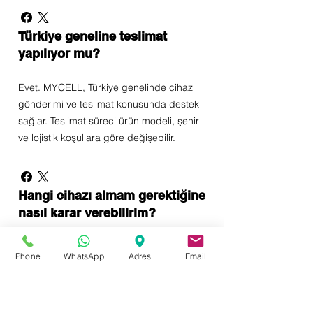
Türkiye geneline teslimat
yapılıyor mu?
Evet. MYCELL, Türkiye genelinde cihaz
gönderimi ve teslimat konusunda destek
sağlar. Teslimat süreci ürün modeli, şehir
ve lojistik koşullara göre değişebilir.
Hangi cihazı almam gerektiğine
nasıl karar verebilirim?
Doğru cihaz seçimi için işletmenin hizmet
Phone
WhatsApp
Adres
Email
alanı, mevcut müşteri potansiyeli, bütçesi,
salon büyüklüğü ve hedeflediği işlemler
birlikte değerlendirilmelidir. MYCELL,