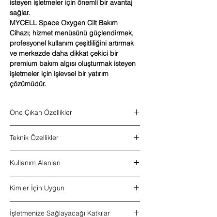
isteyen işletmeler için önemli bir avantaj
sağlar.
MYCELL Space Oxygen Cilt Bakım
Cihazı; hizmet menüsünü güçlendirmek,
profesyonel kullanım çeşitliliğini artırmak
ve merkezde daha dikkat çekici bir
premium bakım algısı oluşturmak isteyen
işletmeler için işlevsel bir yatırım
çözümüdür.
Öne Çıkan Özellikler
Oksijen destekli bakım sistemi
Teknik Özellikler
Hydra su dermabrazyon yapısı
Oksijen jeti desteği
Ürün tipi:
Çok fonksiyonlu cilt bakım cihazı
LED PDT yüz maskesi
Kullanım Alanları
Kullanım tipi:
Profesyonel kullanım
Galvanik kullanım
Oksijen saflığı:
%98
Cilt scrubber fonksiyonu
Profesyonel cilt bakım uygulamaları
RF frekansı:
5 MHz – 75 kHz
Ultrasonik kullanım desteği
Kimler İçin Uygun
Cilt temizliği ve arındırma odaklı süreçler
Frekans:
1 MHz
0–5°C soğuk başlık
Oksijen destekli bakım protokolleri
Dalga boyu:
330 – 990 nm
Çok fonksiyonlu profesyonel sistem
Güzellik merkezleri
Hydra dermabrazyon odaklı profesyonel
Soğuk başlık:
0 – 5°C
İşletmenize Sağlayacağı Katkılar
Güzellik merkezleri ve klinikler için uygun
Klinikler