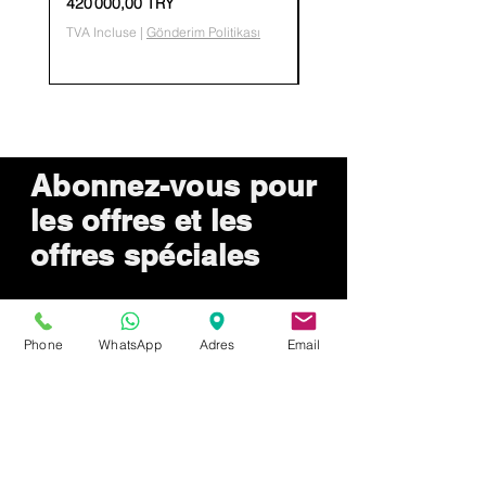
Prix
Prix
420 000,00 TRY
36 400,00 TRY
TVA Incluse
|
Gönderim Politikası
TVA Incluse
Abonnez-vous pour
les offres et les
offres spéciales
Phone
WhatsApp
Adres
Email
Envoyer maintenant