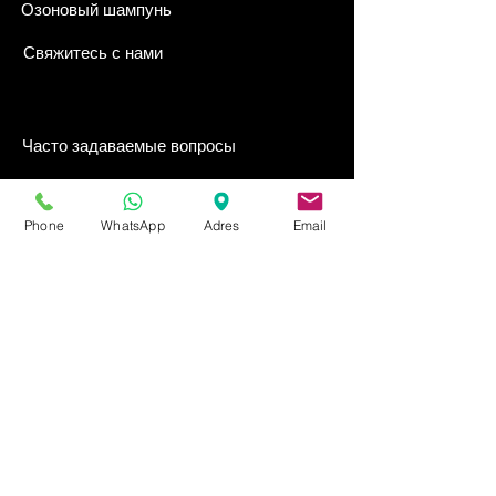
Озоновый шампунь
Свяжитесь с нами
Часто задаваемые вопросы
Политика возврата
Phone
WhatsApp
Adres
Email
Политика конфиденциальности
Соглашение о дистанционной продаже
информация о доставке
Политика в отношении персональных данных