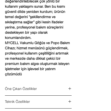
değerlendirilebilecek çok yönlü bir
kullanım yaklaşımı sunar. Ben bu kısmı
güvenli dilde yeniden kurdum; ürünün
temel değerini “şekillendirme ve
sıkılaştırma sağlar” gibi kesin ifadeler
yerine, profesyonel bakım süreçlerini
destekleyen bir yapı olarak
konumlandırdım.
MYCELL Vakumlu Göğüs ve Popo Bakım
Cihazı; hizmet menüsünü güçlendirmek,
profesyonel kullanım çeşitliliğini artırmak
ve merkezde daha dikkat çekici bir
premium bakım algısı oluşturmak isteyen
işletmeler için işlevsel bir yatırım
çözümüdü
Öne Çıkan Özellikler
Vakum destekli profesyonel kullanım
Teknik Özellikler
Göğüs ve popo bölgesine yönelik bakım
odaklı yapı
Ürün tipi:
Vakumlu göğüs ve popo bakım