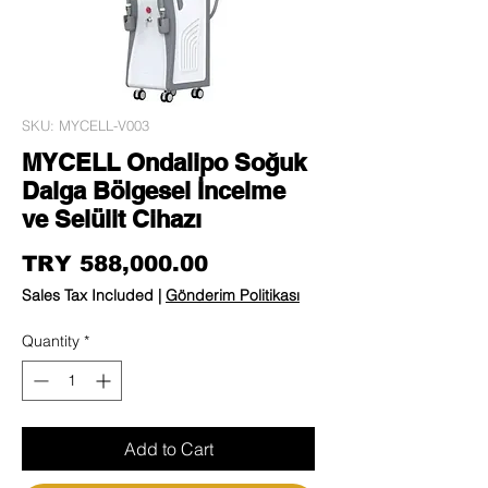
SKU: MYCELL-V003
MYCELL Ondalipo Soğuk
Dalga Bölgesel İncelme
ve Selülit Cihazı
Price
TRY 588,000.00
Sales Tax Included
|
Gönderim Politikası
Quantity
*
Add to Cart