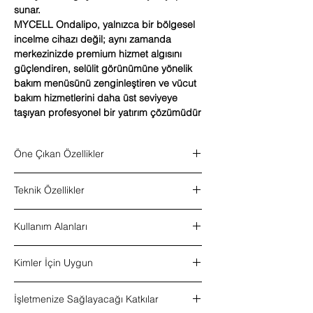
sunar.
MYCELL Ondalipo, yalnızca bir bölgesel
incelme cihazı değil; aynı zamanda
merkezinizde premium hizmet algısını
güçlendiren, selülit görünümüne yönelik
bakım menüsünü zenginleştiren ve vücut
bakım hizmetlerini daha üst seviyeye
taşıyan profesyonel bir yatırım çözümüdür
Öne Çıkan Özellikler
Mikro dalga (Cool Waves) teknolojisi
Teknik Özellikler
Bölgesel yağ dokusuna odaklı profesyonel
sistem
Ürün tipi:
Soğuk dalga bölgesel incelme
Selülit görünümünü azaltmaya yönelik
Kullanım Alanları
ve selülit cihazı
bakım desteği
Kullanım tipi:
Profesyonel kullanım
Cilt sıkılaştırma odaklı kullanım
Bölgesel incelme uygulamaları
Teknoloji:
Mikro dalga (Cool Waves)
Özel soğutmalı başlık sistemi
Kimler İçin Uygun
Selülit görünümünü azaltmaya yönelik
teknolojisi
Konfor odaklı profesyonel uygulama
bakım süreçleri
Başlık sistemi:
Özel soğutmalı başlıklar
Ameliyatsız ve ağrısız kullanım yaklaşımı
Güzellik merkezleri
Cilt sıkılaştırma odaklı profesyonel
Kullanım amacı:
Bölgesel yağ azaltma,
İşletmenize Sağlayacağı Katkılar
Güzellik ve zayıflama merkezleri için güçlü
Zayıflama merkezleri
uygulamalar
selülit görünümünü azaltma, cilt
profesyonel çözüm