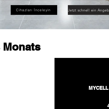
Cihazları İnceleyin
s Monats
MYCELL T