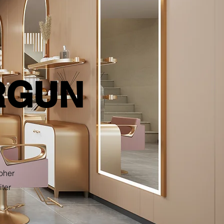
RGUN
oher
iter