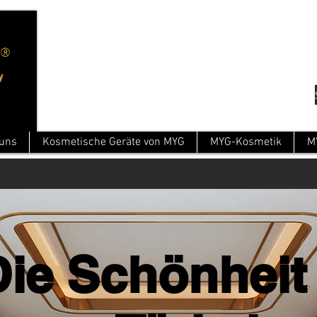
 uns
Kosmetische Geräte von MYG
MYG-Kosmetik
M
Die Schönheit