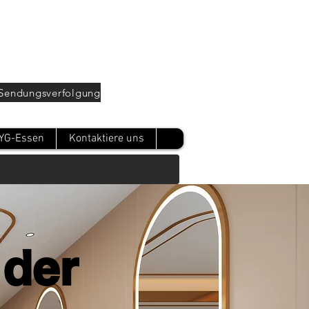
Oturum Aç
Sendungsverfolgung
YG-Essen
Kontaktiere uns
 der