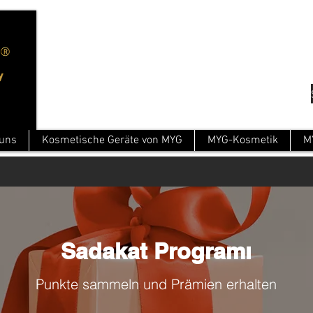
 uns
Kosmetische Geräte von MYG
MYG-Kosmetik
M
Sadakat Programı
Punkte sammeln und Prämien erhalten