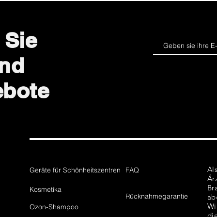
 Sie
und
ebote
Al
Geräte für Schönheitszentren
FAQ
Är
Br
Kosmetika
Rücknahmegarantie
ab
Wi
Ozon-Shampoo
di