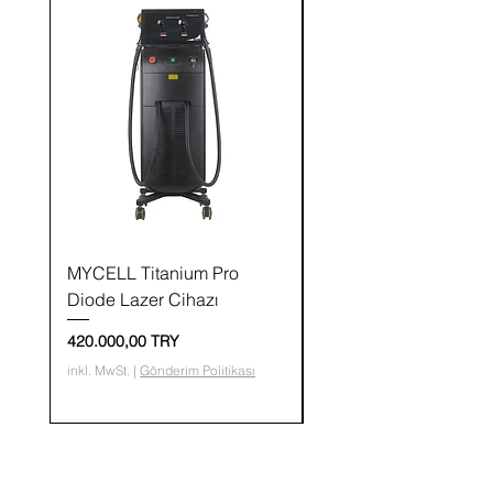
MYCELL Titanium Pro
MYCELL Saç ve Saç D
Diode Lazer Cihazı
Analiz ve Bakım Ciha
Preis
Preis
420.000,00 TRY
36.400,00 TRY
inkl. MwSt.
|
Gönderim Politikası
inkl. MwSt.