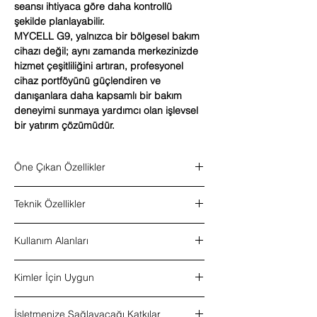
seansı ihtiyaca göre daha kontrollü
şekilde planlayabilir.
MYCELL G9, yalnızca bir bölgesel bakım
cihazı değil; aynı zamanda merkezinizde
hizmet çeşitliliğini artıran, profesyonel
cihaz portföyünü güçlendiren ve
danışanlara daha kapsamlı bir bakım
deneyimi sunmaya yardımcı olan işlevsel
bir yatırım çözümüdür.
Öne Çıkan Özellikler
G5 masaj sistemi
Teknik Özellikler
Radyofrekanslı vakum başlığı
Özel pop-up başlık yapısı
Ürün tipi:
Bölgesel bakım ve vücut
Ayarlanabilir titreşim özelliği
Kullanım Alanları
şekillendirme cihazı
Zaman ayarlı kullanım sistemi
Kullanım tipi:
Profesyonel kullanım
3 farklı başlık
Bölgesel bakım uygulamaları
Ana sistem:
G5 masaj sistemi
5 farklı başlık aparatı
Kimler İçin Uygun
Vücut şekillendirme odaklı profesyonel
Ek sistem:
Radyofrekanslı vakum başlığı
Profesyonel bölgesel bakım süreçlerine
süreçler
Destek başlıklar:
Pop-up başlık sistemi
uygun çok yönlü yapı
Güzellik salonları
Selülit görünümünü destekleyen bakım
Başlık sayısı:
3 farklı başlık
İşletmenize Sağlayacağı Katkılar
Klinikler