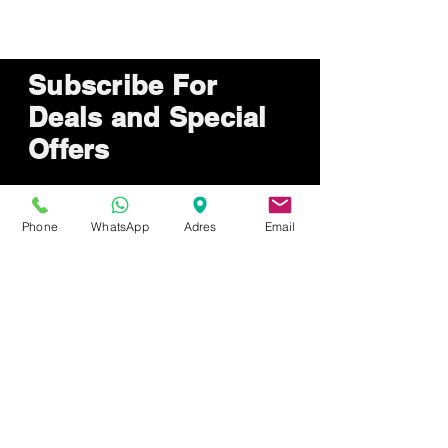
Subscribe For
Deals and Special
Offers
Phone
WhatsApp
Adres
Email
Send now
How Can We Help?
Customer service