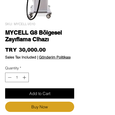
SKU: MYCELL-V010
MYCELL G8 Bölgesel
Zayıflama Cihazı
Price
TRY 30,000.00
Sales Tax Included
|
Gönderim Politikası
Quantity
*
Add to Cart
Buy Now