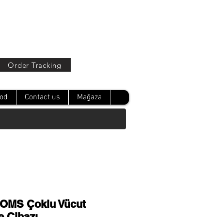
Oturum Aç
Order Tracking
od
Contact us
Mağaza
OMS Çoklu Vücut
e Cihazı