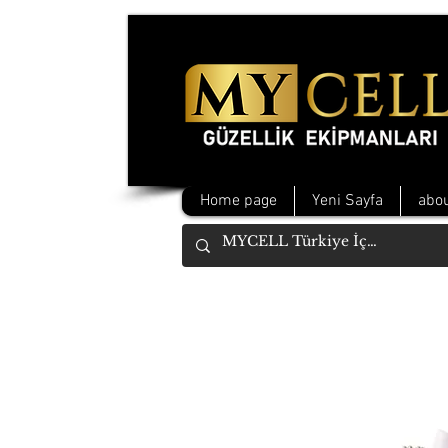
Home page
Yeni Sayfa
abou