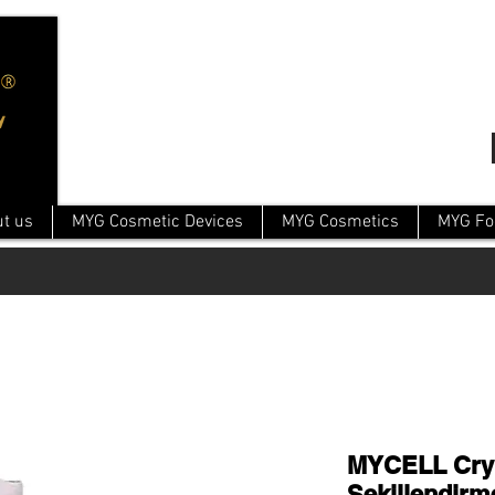
t us
MYG Cosmetic Devices
MYG Cosmetics
MYG Fo
MYCELL Cry
Şekillendirm