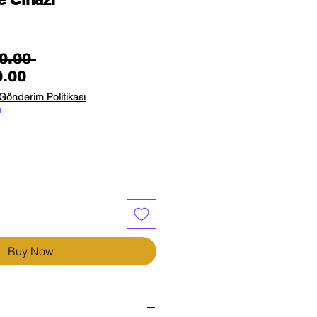
Regular Price
0.00 
Sale Price
0.00
Gönderim Politikası
ı
Buy Now