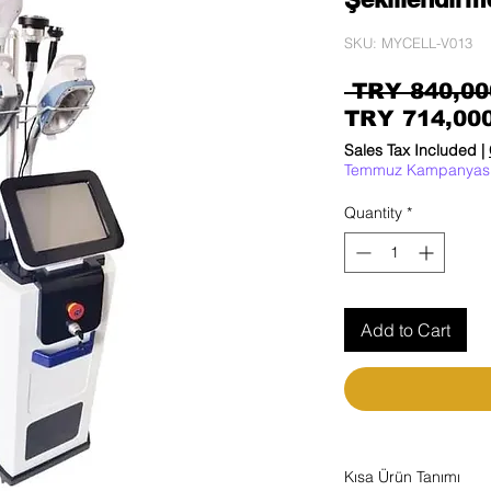
SKU: MYCELL-V013
 TRY 840,00
TRY 714,00
Sales Tax Included
|
Temmuz Kampanyas
Quantity
*
Add to Cart
Kısa Ürün Tanımı