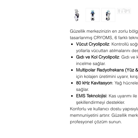
Güzellik merkezinizin en zorlu bölge
tasarlanmış CRYOMS, 6 farklı teknol
Vücut Cryolipoliz
: Kontrollü soğ
yollarla vücuttan atılmalarını des
Gıdı ve Kol Cryolipoliz
: Gıdı ve 
incelme sağlar.
Multipolar Radyofrekans (Yüz &
için kolajen üretimini uyarır, kırış
80 kHz Kavitasyon
: Yağ hücreler
sağlar.
EMS Teknolojisi
: Kas uyarımı il
şekillendirmeyi destekler.
Konforlu ve kullanıcı dostu yapıs
memnuniyetini artırır. Güzellik merk
profesyonel çözüm sunun.