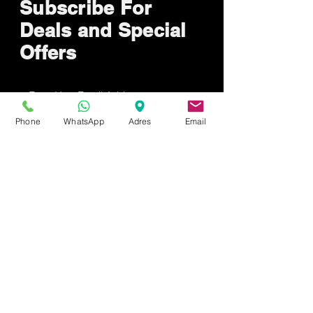
Subscribe For
Deals and Special
Offers
Send now
Phone
WhatsApp
Adres
Email
How Can We Help?
Customer service
0537 657 2653
info@mygkozmetik.com