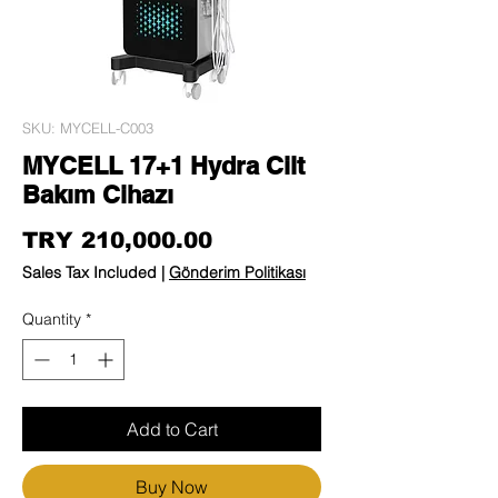
SKU: MYCELL-C003
MYCELL 17+1 Hydra Cilt
Bakım Cihazı
Price
TRY 210,000.00
Sales Tax Included
|
Gönderim Politikası
Quantity
*
Add to Cart
Buy Now