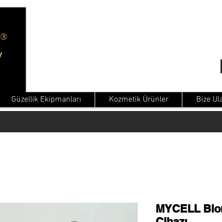
Güzellik Ekipmanları
Kozmetik Ürünler
Bize Ul
MYCELL Bio
Cihazı