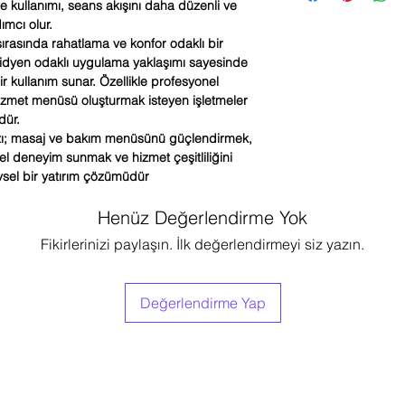
kte kullanımı, seans akışını daha düzenli ve
masaj uygulamalarında
nedenle MYCELL’den yap
ımcı olur.
sunmak için geliştirilen
ürün alımı değil; aynı
rasında rahatlama ve konfor odaklı bir
Bu ürün ne işe yarar?
iş ortaklığıdır.
Profesyonel masaj ve 
idyen odaklı uygulama yaklaşımı sayesinde
hizmet menüsünü güçlen
ir kullanım sunar. Özellikle profesyonel
uygulama deneyimi sun
 hizmet menüsü oluşturmak isteyen işletmeler
Nasıl kullanılır?
dür.
Özel gümüş eldivenler il
ı; masaj ve bakım menüsünü güçlendirmek,
temas edilerek uygulan
l deneyim sunmak ve hizmet çeşitliliğini
losyonlarıyla birlikte değ
evsel bir yatırım çözümüdür
Hangi aksesuarlarla kull
Özel gümüş eldivenler v
Henüz Değerlendirme Yok
birlikte kullanılır.
Kimler için uygundur?
Fikirlerinizi paylaşın. İlk değerlendirmeyi siz yazın.
Profesyonel bakım merk
hizmeti sunan işletmele
Profesyonel kullanım i
Evet. Profesyonel sağ
Değerlendirme Yap
kullanılmak üzere konum
İşletmeye ne avantaj s
Masaj menüsünü güçle
deneyim oluşturmaya ve
yardımcı olur.
Satış sonrası destek v