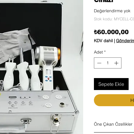
Değerlendirme yok
Stok kodu: MYCELL-C
F
₺60.000,00
KDV dahil
|
Gönderim 
Adet
*
Sepete Ekle
H
Öne Çıkan Özellikler