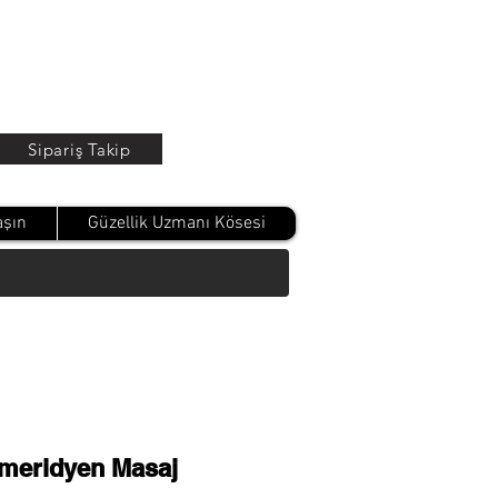
Oturum Aç
Sipariş Takip
aşın
Güzellik Uzmanı Kösesi
meridyen Masaj