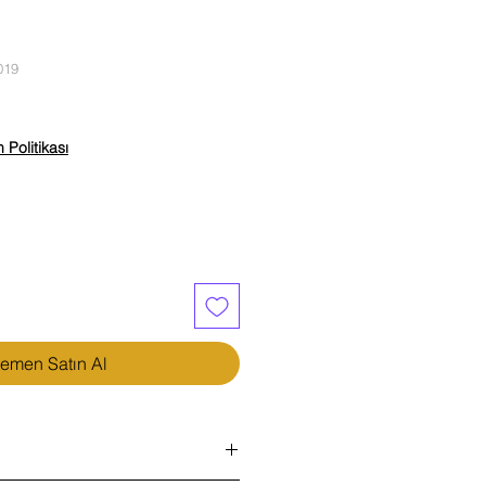
019
iyat
Politikası
emen Satın Al