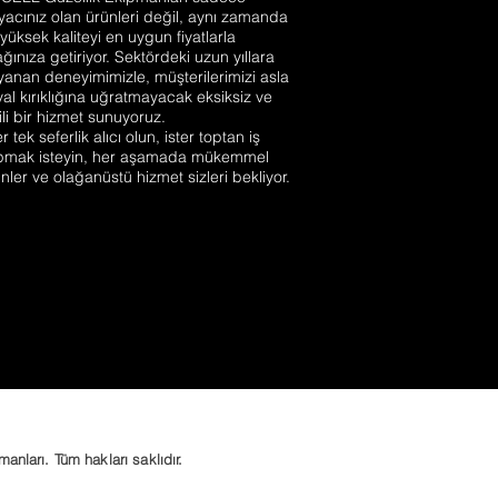
iyacınız olan ürünleri değil, aynı zamanda
yüksek kaliteyi en uygun fiyatlarla
ğınıza getiriyor. Sektördeki uzun yıllara
anan deneyimimizle, müşterilerimizi asla
al kırıklığına uğratmayacak eksiksiz ve
ili bir hizmet sunuyoruz.
er tek seferlik alıcı olun, ister toptan iş
pmak isteyin, her aşamada mükemmel
nler ve olağanüstü hizmet sizleri bekliyor.
ları. Tüm hakları saklıdır.