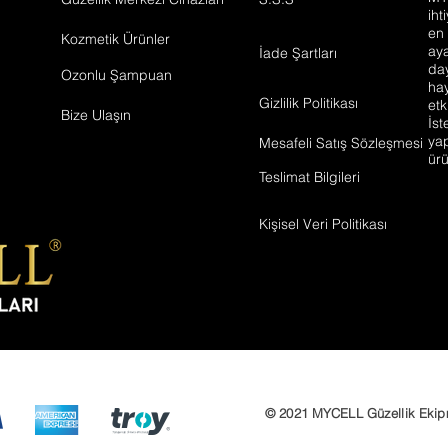
iht
en 
Kozmetik Ürünler
aya
İade Şartları
day
Ozonlu Şampuan
hay
Gizlilik Politikası
etk
Bize Ulaşın
İst
ya
Mesafeli Satış Sözleşmesi
ürü
Teslimat Bilgileri
Kişisel Veri Politikası
© 2021 MYCELL Güzellik Ekipman