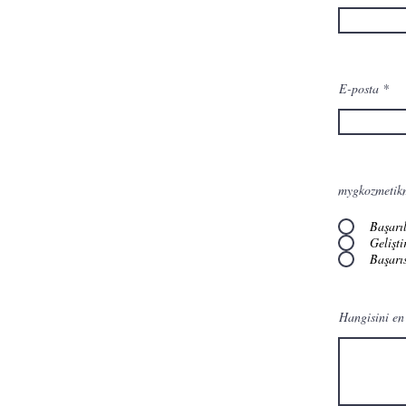
E-posta
mygkozmetikm
Başarıl
Gelişti
Başarıs
Hangisini en