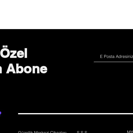
 Özel
in Abone
?
MY
Güzellik Merkezi Cihazları
S.S.S