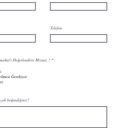
Telefon
arket'i Değerlendirir Misiniz ?
*
ı
rilmesi Gerekiyor
ız
 çok beğendiğiniz?