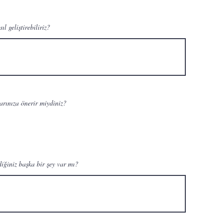
ıl geliştirebiliriz?
arınıza önerir miydiniz?
iğiniz başka bir şey var mı?