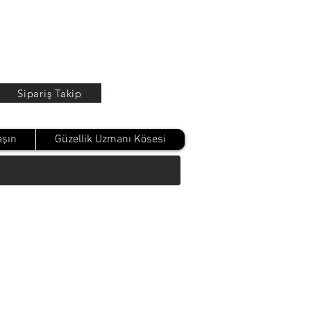
Oturum Aç
Sipariş Takip
aşın
Güzellik Uzmanı Kösesi