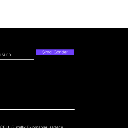
Şimdi Gönder
CELL Güzellik Ekipmanları sadece