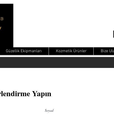
Güzellik Ekipmanları
Kozmetik Ürünler
Bize Ul
rlendirme Yapın
Soyad