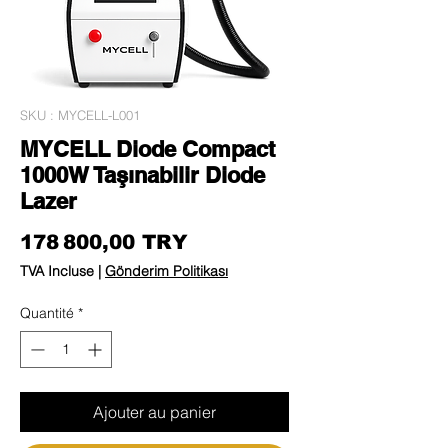
SKU : MYCELL-L001
MYCELL Diode Compact
1000W Taşınabilir Diode
Lazer
Prix
178 800,00 TRY
TVA Incluse
|
Gönderim Politikası
Quantité
*
Ajouter au panier