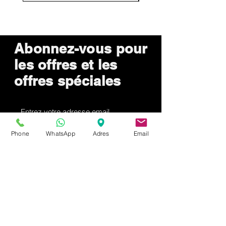
Abonnez-vous pour
les offres et les
offres spéciales
Envoyer maintenant
Phone
WhatsApp
Adres
Email
Comment pouvons
nous aider?