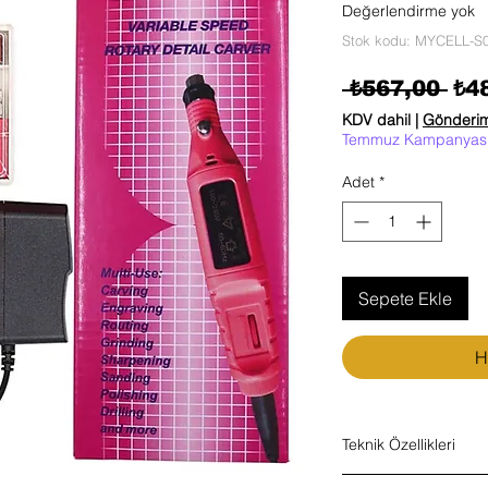
Değerlendirme yok
Stok kodu: MYCELL-S
Nor
 ₺567,00 
₺4
KDV dahil
|
Gönderim 
Temmuz Kampanyas
Adet
*
Sepete Ekle
H
Teknik Özellikleri
Elektrikli kalem şeklin