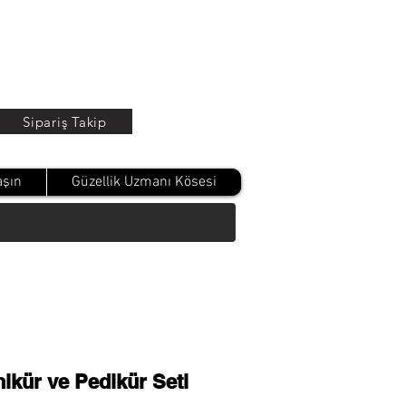
Oturum Aç
Sipariş Takip
aşın
Güzellik Uzmanı Kösesi
nikür ve Pedikür Seti