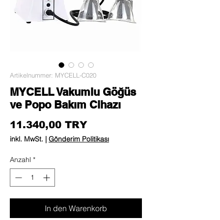
Artikelnummer: MYCELL-C020
MYCELL Vakumlu Göğüs
ve Popo Bakım Cihazı
Preis
11.340,00 TRY
inkl. MwSt.
|
Gönderim Politikası
Anzahl
*
In den Warenkorb