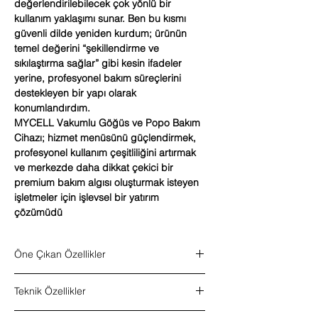
değerlendirilebilecek çok yönlü bir
kullanım yaklaşımı sunar. Ben bu kısmı
güvenli dilde yeniden kurdum; ürünün
temel değerini “şekillendirme ve
sıkılaştırma sağlar” gibi kesin ifadeler
yerine, profesyonel bakım süreçlerini
destekleyen bir yapı olarak
konumlandırdım.
MYCELL Vakumlu Göğüs ve Popo Bakım
Cihazı; hizmet menüsünü güçlendirmek,
profesyonel kullanım çeşitliliğini artırmak
ve merkezde daha dikkat çekici bir
premium bakım algısı oluşturmak isteyen
işletmeler için işlevsel bir yatırım
çözümüdü
Öne Çıkan Özellikler
Vakum destekli profesyonel kullanım
Teknik Özellikler
Göğüs ve popo bölgesine yönelik bakım
odaklı yapı
Ürün tipi:
Vakumlu göğüs ve popo bakım