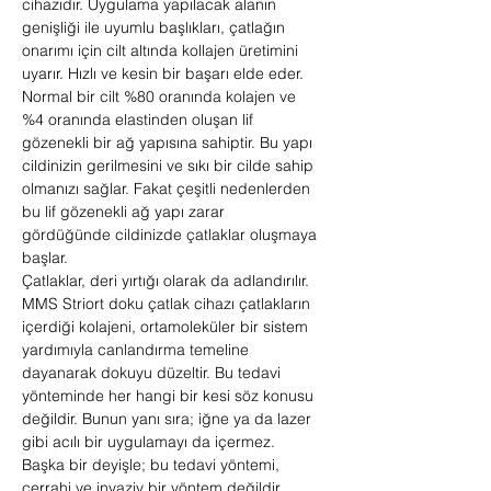
cihazıdır. Uygulama yapılacak alanın
genişliği ile uyumlu başlıkları, çatlağın
onarımı için cilt altında kollajen üretimini
uyarır. Hızlı ve kesin bir başarı elde eder.
Normal bir cilt %80 oranında kolajen ve
%4 oranında elastinden oluşan lif
gözenekli bir ağ yapısına sahiptir. Bu yapı
cildinizin gerilmesini ve sıkı bir cilde sahip
olmanızı sağlar. Fakat çeşitli nedenlerden
bu lif gözenekli ağ yapı zarar
gördüğünde cildinizde çatlaklar oluşmaya
başlar.
Çatlaklar, deri yırtığı olarak da adlandırılır.
MMS Striort doku çatlak cihazı çatlakların
içerdiği kolajeni, ortamoleküler bir sistem
yardımıyla canlandırma temeline
dayanarak dokuyu düzeltir. Bu tedavi
yönteminde her hangi bir kesi söz konusu
değildir. Bunun yanı sıra; iğne ya da lazer
gibi acılı bir uygulamayı da içermez.
Başka bir deyişle; bu tedavi yöntemi,
cerrahi ve invaziv bir yöntem değildir.