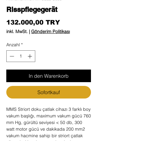
Risspflegegerät
Preis
132.000,00 TRY
inkl. MwSt.
|
Gönderim Politikası
Anzahl
*
In den Warenkorb
Sofortkauf
MMS Striort doku çatlak cihazı 3 farklı boy
vakum başlığı, maximum vakum gücü 760
mm Hg, gürültü seviyesi < 50 db, 300
watt motor gücü ve dakikada 200 mm2
vakum hacmine sahip bir striort çatlak