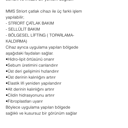
MMS Striort çatlak cihazı ile üç farklı işlem
yapılabilir;
- STRİORT ÇATLAK BAKIM
- SELLÜLİT BAKIM
- BÖLGESEL LİFTİNG ( TOPARLAMA-
KALDIRMA)
Cihaz ayrıca uygulama yapılan bölgede
aşağıdaki faydaları sağlar.
•Hidro-lipit örtüsünü onarır
•Sebum üretimini canlandırır
•Üst deri gelişimini hızlandırır
•Üst derinin kalınlığını artırır
•Elastik lifi yeniden yapılandırır
•Alt derinin kalınlığını artırır
•Cildin hidrasyonunu artırır
•Fibroplastları uyarır
Böylece uygulama yapılan bölgede
sağlıklı ve kusursuz bir görünüm sağlar