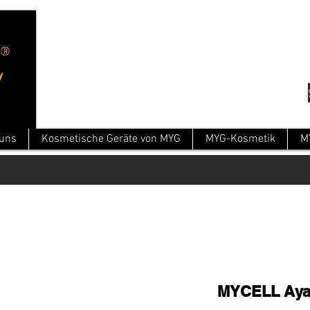
 uns
Kosmetische Geräte von MYG
MYG-Kosmetik
M
MYCELL Ayakl