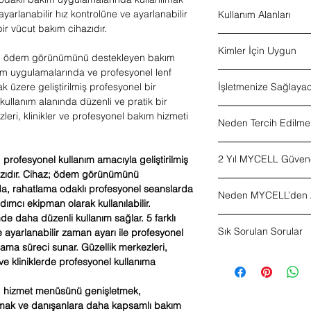
Ürün tipi:
Ayaklı len
Ayarlanabilir zaman
, ayarlanabilir hız kontrolüne ve ayarlanabilir
Kullanım Alanları
Kullanım tipi:
Profes
Profesyonel kullan
r vücut bakım cihazıdır.
Başlık sayısı:
5 fark
Güzellik merkezleri 
Profesyonel lenf dr
Hız ayarı:
Var
Lenf drenaj odaklı 
Kimler İçin Uygun
Ödem görünümünü d
Zaman ayarı:
Var
ı; ödem görünümünü destekleyen bakım
Vücut bakım uygula
Rahatlatıcı vücut b
Kullanım alanı:
Güze
kım uygulamalarında ve profesyonel lenf
Güzellik merkezleri
Profesyonel bölgese
Kullanım amacı:
Len
k üzere geliştirilmiş profesyonel bir
İşletmenize Sağlayac
Güzellik salonları
Selülit görünümüne 
görünümünü destekl
 kullanım alanında düzenli ve pratik bir
Klinikler
uygulamaları
bakımı
Hizmet çeşitliliğini
zleri, klinikler ve profesyonel bakım hizmeti
Estetik ve bakım me
Güzellik merkezleri
Tasarım:
Neden Tercih Edilme
Ayaklı göv
Vücut bakım menüsü
Profesyonel vücut 
Klinik ve profesyo
Profesyonel cihaz a
Hizmet menüsünü ge
uygulamalar
MYCELL Ayaklı Lenf Dre
Danışanlara daha 
Lenf drenaj odaklı 
2 Yıl MYCELL Güven
profesyonel kullanım amacıyla geliştirilmiş
uygun yapısı, çok başlı
yardımcı olur
merkezler
hazıdır. Cihaz; ödem görünümünü
özellikleri ile işletmele
Düzenli ve kontroll
MYCELL’de satış, yalnızc
drenaj odaklı bakım sü
a, rahatlama odaklı profesyonel seanslarda
Profesyonel hizmet 
Neden MYCELL’den A
MYCELL Ayaklı Lenf Dre
hizmetlerini çeşitlendi
ımcı ekipman olarak kullanılabilir.
bilgilendirme, satış so
uygun bir cihaz altyapı
nde daha düzenli kullanım sağlar. 5 farklı
Profesyonel cihaz yatır
yönlendirmesi ve profesy
doğru bir tercihtir.
Sık Sorulan Sorular
ve ayarlanabilir zaman ayarı ile profesyonel
güvenilir tedarik süreci
MYCELL Güvencesi, cih
lama süreci sunar. Güzellik merkezleri,
iletişim de önemlidir.
işletmelerin kendini 
Ayaklı lenf drenaj ciha
bakım sektörüne yöneli
 ve kliniklerde profesyonel kullanıma
odaklı bir yaklaşımdır.
Ayaklı lenf drenaj ciha
ihtiyaçlarını anlayan b
drenaj odaklı uygulama
MYCELL’den yapılan her
, hizmet menüsünü genişletmek,
cihazıdır.
alımı değil; aynı zama
tırmak ve danışanlara daha kapsamlı bakım
Ayaklı lenf drenaj ciha