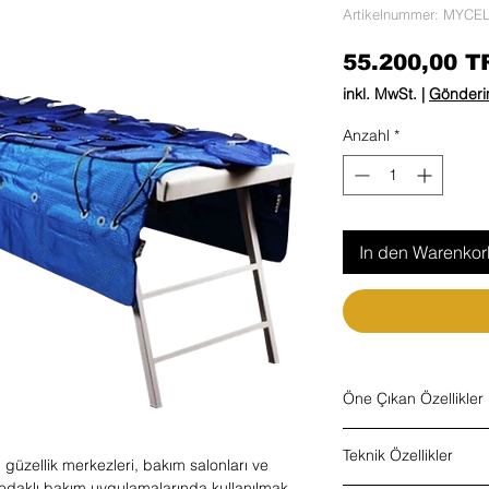
Artikelnummer: MYCE
55.200,00 T
inkl. MwSt.
|
Gönderim
Anzahl
*
In den Warenko
Öne Çıkan Özellikler
Ayaklı profesyonel 
Teknik Özellikler
5 farklı başlık
güzellik merkezleri, bakım salonları ve
Ayarlanabilir hız ko
j odaklı bakım uygulamalarında kullanılmak