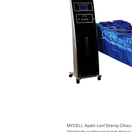
MYCELL Ayaklı Lenf Drenaj Cihazı, 
kliniklerde profesyonel lenf drena