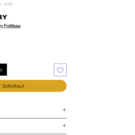
LL-V008
Preis
RY
 Politikası
rb
Sofortkauf
tasarım
ntrolü